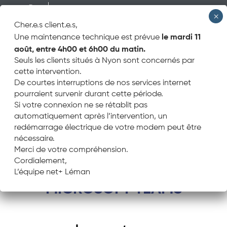
Cher.e.s client.e.s,
le mardi 11
Une maintenance technique est prévue
PETITES ENTREPRISES
août, entre 4h00 et 6h00 du matin.
MOYENNES ET GRANDES ENTREPRISES
Seuls les clients situés à Nyon sont concernés par
INTERNET
cette intervention.
TÉLÉPHONIE
De courtes interruptions de nos services internet
OPTION VOIP+
pourraient survenir durant cette période.
SIP TRUNK
Si votre connexion ne se rétablit pas
BOUND
automatiquement après l’intervention, un
SWISS SWYX CLOUD
redémarrage électrique de votre modem peut être
MICROSOFT TEAMS
nécessaire.
SUR-MESURE
Merci de votre compréhension.
MOBILE
Cordialement,
L’équipe net+ Léman
MICROSOFT TEAMS
CONTACT
SUPPORT
PARTICULIER
BUSINESS