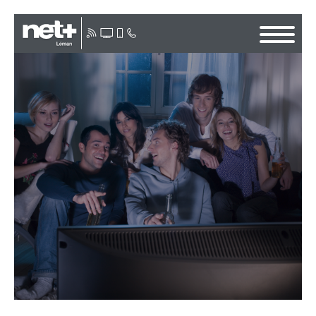
NOS OFFRES
COMBO
SWEEZ
MOBILE
TÉLÉVISION
PARRAINAGE
MOBIZEN
COLLABORATEURS
CONTACT
SUPPORT
NET+ ACADÉMIE
PARTICULIER
BUSINESS