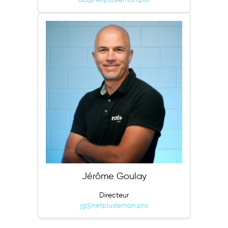
Jérôme Goulay
Directeur
jg@netplusleman.pro