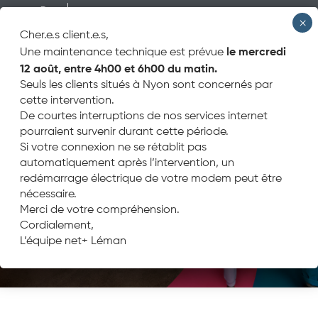
Cher.e.s client.e.s,
le mercredi
Une maintenance technique est prévue
NOS OFFRES
12 août, entre 4h00 et 6h00 du matin.
COMBO
Seuls les clients situés à Nyon sont concernés par
SWEEZ
cette intervention.
MOBILE
De courtes interruptions de nos services internet
TÉLÉVISION
pourraient survenir durant cette période.
PARRAINAGE
Si votre connexion ne se rétablit pas
automatiquement après l’intervention, un
MOBIZEN
redémarrage électrique de votre modem peut être
nécessaire.
Merci de votre compréhension.
COLLABORATEURS
Cordialement,
CONTACT
L’équipe net+ Léman
SUPPORT
NET+ ACADÉMIE
PARTICULIER
BUSINESS